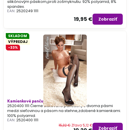
silikónovým pásikom,proti zošmyknutiu. 92% polyamid, 8%
spandex.
EAN:
2520249 1111
19,95 €
Zobraziť
SKLADOM
VÝPREDAJ
-33%
Kamienkové pančuchy 400
2520400 1111 Čierne sieťované pančuchy s dvoma pásmi
medzi sieťovinou a pásom na stehne,zdobené kamienkami.
100% polyamid.
EAN:
2520400 1111
15,32 €
Zľava 5,12 €
Zobraziť