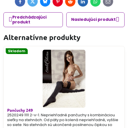
Facebook
Twitter
Bluesky
Pinterest
Reddit
LinkedIn
WhatsApp
E-
mail
Predchádzajúci
Nasledujúci produkt
produkt
Alternatívne produkty
Skladom
Pančuchy 249
2520249 1111 2-v-1. Nepriehľadné pančuchy s kombináciou
sieťky na stehnách. Od päty po kolená nepriehľadné, vyššie
so siete. Na stehnách sú ukončené posilnenou čipkou so