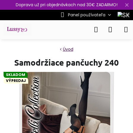
✕
Doprava už pri objednávkach nad 30€ ZADARMO!
Panel používateľa
Úvod
Samodržiace pančuchy 240
SKLADOM
VÝPREDAJ