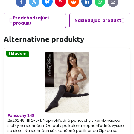
Facebook
Twitter
Bluesky
Pinterest
Reddit
LinkedIn
WhatsApp
E-
mail
Predchádzajúci
Nasledujúci produkt
produkt
Alternatívne produkty
Skladom
Pančuchy 249
2520249 1111 2-v-1. Nepriehľadné pančuchy s kombináciou
sieťky na stehnách. Od päty po kolená nepriehľadné, vyššie
so siete. Na stehnách sú ukončené posilnenou čipkou so