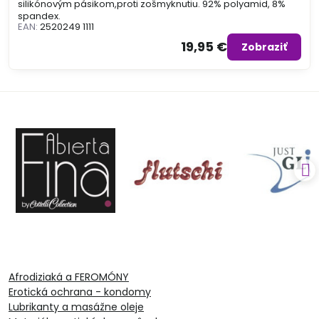
silikónovým pásikom,proti zošmyknutiu. 92% polyamid, 8%
spandex.
EAN:
2520249 1111
19,95 €
Zobraziť
Afrodiziaká a FEROMÓNY
Erotická ochrana - kondomy
Lubrikanty a masážne oleje