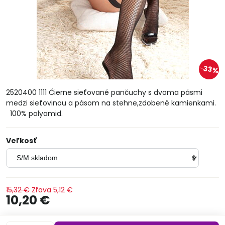
33%
2520400 1111 Čierne sieťované pančuchy s dvoma pásmi
medzi sieťovinou a pásom na stehne,zdobené kamienkami.
100% polyamid.
Veľkosť
15,32 €
Zľava
5,12 €
10,20 €