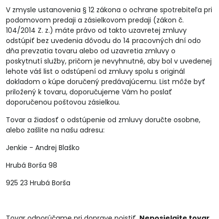
V zmysle ustanovenia § 12 zákona o ochrane spotrebiteľa pri
podomovom predaji a zásielkovom predaji (zákon č.
104/2014 Z. z.) máte právo od takto uzavretej zmluvy
odstúpiť bez uvedenia dôvodu do 14 pracovných dní odo
dňa prevzatia tovaru alebo od uzavretia zmluvy o
poskytnutí služby, pričom je nevyhnutné, aby bol v uvedenej
lehote váš list o odstúpení od zmluvy spolu s originál
dokladom o kúpe doručený predávajúcemu. List môže byť
priložený k tovaru, doporučujeme Vám ho poslať
doporučenou poštovou zásielkou.
Tovar a žiadosť o odstúpenie od zmluvy doručte osobne,
alebo zašlite na našu adresu:
Jenkie - Andrej Blaško
Hrubá Borša 98
925 23 Hrubá Borša
Tovar odporúčame pri doprave poistiť.
Neposielajte tovar