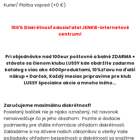
Kurier/ Platba vopred (+0 €)
100% Diskrétnosť odosieľatel JENKIE-internetové
centrum!
Pri objednávke nad 100eur poštovné a balné ZDARMA +
stávate sa členom klubu LUSSY kde obdržíte zadarmo
katalog s viac ako 4000produktami, 10%zľavu na ďalší
nákup + Darček, Každý mesiac pripravíme pre klub
LUSSY špecialne akcie a mnoho iného...
Zaručujeme maximálnu diskrétnosť!
Posielaný balíček nie je nijako označený, nič navonok
nenasvedčuje čo je jeho obsahom. Pozrite si dodacie
podmienky pre ďalšie informácie ohľadom diskrétnosti.
Zakladáme si na dôvere našich zákazníkov a všetky Vaše
požiadavky ohľadom bezpečnosti a diskrétnosti sa snažíme