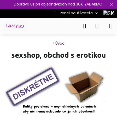
✕
Doprava už pri objednávkach nad 30€ ZADARMO!
Panel používateľa
Úvod
sexshop, obchod s erotikou