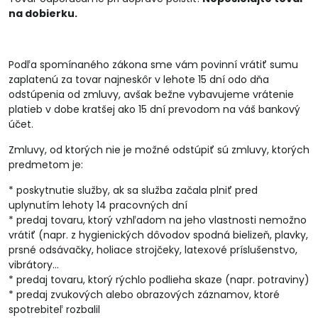
na dobierku.
Podľa spomínaného zákona sme vám povinní vrátiť sumu
zaplatenú za tovar najneskôr v lehote 15 dní odo dňa
odstúpenia od zmluvy, avšak bežne vybavujeme vrátenie
platieb v dobe kratšej ako 15 dní prevodom na váš bankový
účet.
Zmluvy, od ktorých nie je možné odstúpiť sú zmluvy, ktorých
predmetom je:
* poskytnutie služby, ak sa služba začala plniť pred
uplynutím lehoty 14 pracovných dní
* predaj tovaru, ktorý vzhľadom na jeho vlastnosti nemožno
vrátiť (napr. z hygienických dôvodov spodná bielizeň, plavky,
prsné odsávačky, holiace strojčeky, latexové príslušenstvo,
vibrátory...
* predaj tovaru, ktorý rýchlo podlieha skaze (napr. potraviny)
* predaj zvukových alebo obrazových záznamov, ktoré
spotrebiteľ rozbalil