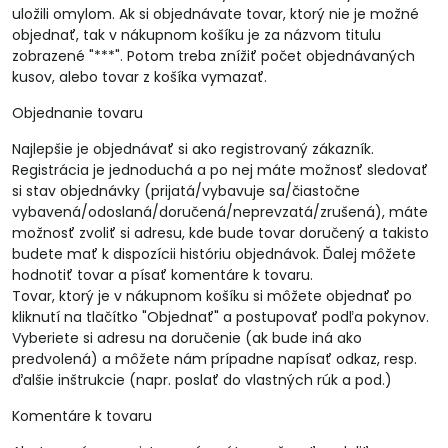
uložili omylom. Ak si objednávate tovar, ktorý nie je možné
objednať, tak v nákupnom košíku je za názvom titulu
zobrazené "***". Potom treba znížiť počet objednávaných
kusov, alebo tovar z košíka vymazať.
Objednanie tovaru
Najlepšie je objednávať si ako registrovaný zákazník.
Registrácia je jednoduchá a po nej máte možnosť sledovať
si stav objednávky (prijatá/vybavuje sa/čiastočne
vybavená/odoslaná/doručená/neprevzatá/zrušená), máte
možnosť zvoliť si adresu, kde bude tovar doručený a takisto
budete mať k dispozícii históriu objednávok. Ďalej môžete
hodnotiť tovar a písať komentáre k tovaru.
Tovar, ktorý je v nákupnom košíku si môžete objednať po
kliknutí na tlačítko "Objednať" a postupovať podľa pokynov.
Vyberiete si adresu na doručenie (ak bude iná ako
predvolená) a môžete nám prípadne napísať odkaz, resp.
ďalšie inštrukcie (napr. poslať do vlastných rúk a pod.)
Komentáre k tovaru