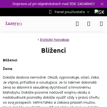
✕
Doprava už pri objednávkach nad 30€ ZADARMO!
Panel používateľa
Erotický horoskop
Blíženci
Blíženci
Žena
Dokáže doslova nemožné. Okúzli, vyprovokuje, očarí, získa.
Je vtipná, príťažlivá a vzrušujúca. Je to takmer dokonalá
žena so sklonmi k sexuálnej dychtivosť a hmotnému
blahobytu. Dokáže pozorne načúvať svojmu okoliu a
nadobudnuté poznatky dokáže využiť vždy v pravú chvíľu
vo svoj prospech. Veľmi ľahko si získava priazeň mužov,