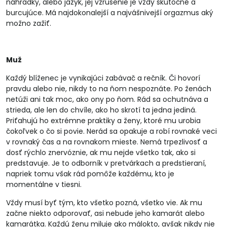
náhradky, alebo jazyk, jej vzrušenie je vždy skutočné a
burcujúce. Má najdokonalejší a najvášnivejší orgazmus aký
možno zažiť.
Muž
Každý blíženec je vynikajúci zabávač a rečník. Či hovorí
pravdu alebo nie, nikdy to na ňom nespoznáte. Po ženách
netúži ani tak moc, ako ony po ňom. Rád sa ochutnáva a
strieda, ale len do chvíle, ako ho skrotí ta jedna jediná.
Priťahujú ho extrémne praktiky a ženy, ktoré mu urobia
čokoľvek o čo si povie. Nerád sa opakuje a robí rovnaké veci
v rovnaký čas a na rovnakom mieste. Nemá trpezlivosť a
dosť rýchlo znervóznie, ak mu nejde všetko tak, ako si
predstavuje. Je to odborník v pretvárkach a predstieraní,
napriek tomu však rád pomôže každému, kto je
momentálne v tiesni.
Vždy musí byť tým, kto všetko pozná, všetko vie. Ak mu
začne niekto odporovať, asi nebude jeho kamarát alebo
kamarátka. Každú ženu miluje ako málokto, avšak nikdy nie