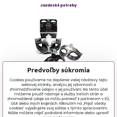
Jazdecké potreby
Predvoľby súkromia
Erotické články - blog
Cookies používame na zlepšenie vašej návštevy tejto
webovej stránky, analýzu jej výkonnosti a
zhromažďovanie údajov o jej používaní. Na tento účel
môžeme použiť nástroje a služby tretích strán a
0915 732 190, Po-Pia 9:00-16:00
zhromaždené údaje sa môžu preniesť k partnerom v EÚ,
obchod@lussy.sk
USA alebo iných krajinách. Kliknutím na „Prijať všetky
cookies“ vyjadrujete svoj súhlas s týmto spracovaním.
Nižšie môžete nájsť podrobné informácie alebo upraviť