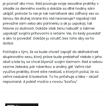
je poznať ako moc. Rád pozoruje svoje sexuálne praktiky v
zrkadle za denného svetla a dokáže sa dlhé hodiny sám
ukájať, pretože to nie je tak namáhavé ako zdĺhavý sex so
ženou. Na druhej strane kto rád neonanuje? Uspokojí rád
prevažne sám seba ako partnerku a ak ju uspokojí, tak
hlavne zo slušnosti. Dokáže však ženu nabudiť a takmer
uspokojiť svojimi príhovormi a rečami. Vie, čo kedy povedať
a ako to povedať. Dokáže ju vzrušiť, bez toho aby sa ho
dotkol.
Počítajte s tým, že sa bude chcieť zapojiť do akéhokoľvek
skupinového sexu, ktorý práve bude prebiehať niekde v jeho
okolí a kde by sa chcel blysnúť svojim šarmom. Rád si sebou
vezme želiezka, pár robertkov a análny gél. Veľmi rád
využíva praktiky, ktoré ešte neskúsil, o ktorých počul, že sú
veľmi neslušné či bolestivé. To ho priťahuje a láka - okúsiť
nepoznané. A pokiaľ možno s novou "kosťou".