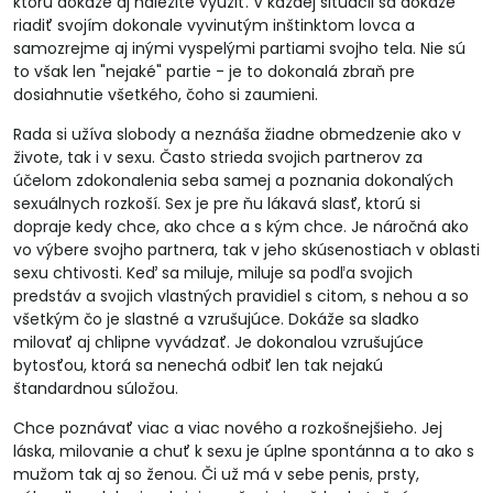
ktorú dokáže aj náležite využiť. V každej situácii sa dokáže
riadiť svojím dokonale vyvinutým inštinktom lovca a
samozrejme aj inými vyspelými partiami svojho tela. Nie sú
to však len "nejaké" partie - je to dokonalá zbraň pre
dosiahnutie všetkého, čoho si zaumieni.
Rada si užíva slobody a neznáša žiadne obmedzenie ako v
živote, tak i v sexu. Často strieda svojich partnerov za
účelom zdokonalenia seba samej a poznania dokonalých
sexuálnych rozkoší. Sex je pre ňu lákavá slasť, ktorú si
dopraje kedy chce, ako chce a s kým chce. Je náročná ako
vo výbere svojho partnera, tak v jeho skúsenostiach v oblasti
sexu chtivosti. Keď sa miluje, miluje sa podľa svojich
predstáv a svojich vlastných pravidiel s citom, s nehou a so
všetkým čo je slastné a vzrušujúce. Dokáže sa sladko
milovať aj chlipne vyvádzať. Je dokonalou vzrušujúce
bytosťou, ktorá sa nenechá odbiť len tak nejakú
štandardnou súložou.
Chce poznávať viac a viac nového a rozkošnejšieho. Jej
láska, milovanie a chuť k sexu je úplne spontánna a to ako s
mužom tak aj so ženou. Či už má v sebe penis, prsty,