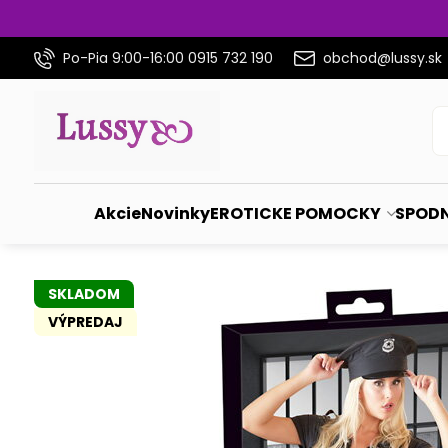
Po-Pia 9:00-16:00 0915 732 190
obchod@lussy.sk
Akcie
Novinky
EROTICKE POMOCKY
SPODN
SKLADOM
VÝPREDAJ