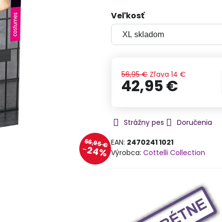
Veľkosť
56,95 €
Zľava
14 €
42,95 €
Strážny pes
Doručenia
56,95 €
EAN:
2470241 1021
24%
Výrobca:
Cottelli Collection