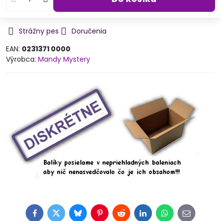
Strážny pes
Doručenia
EAN:
0231371 0000
Výrobca:
Mandy Mystery
Facebook
Twitter
Bluesky
Pinterest
Reddit
LinkedIn
WhatsApp
E-