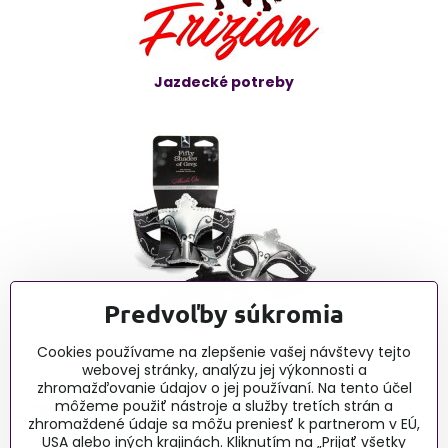
Jazdecké potreby
Predvoľby súkromia
Cookies používame na zlepšenie vašej návštevy tejto
Erotické články - blog
webovej stránky, analýzu jej výkonnosti a
zhromažďovanie údajov o jej používaní. Na tento účel
môžeme použiť nástroje a služby tretích strán a
0915 732 190, Po-Pia 9:00-16:00
zhromaždené údaje sa môžu preniesť k partnerom v EÚ,
obchod@lussy.sk
USA alebo iných krajinách. Kliknutím na „Prijať všetky