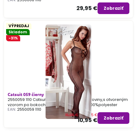
29,95 €
Zobraziť
VÝPREDAJ
Skladom
-31%
Catsuit 059 čierny
2550059 1110 Catsuit je z čiernej jemnej sieťoviny,s otvoreným
vzorom po bokoch. V rozkroku otvorený. 100%polyester
EAN:
2550059 1110
15,95 €
Zľava 5 €
Zobraziť
10,95 €