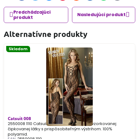
mail
Predchádzajúci
Nasledujúci produkt
produkt
Alternatívne produkty
Skladom
Catsuit 008
2550008 1110 Catsuit čiernej farby z jemne vzorkovanej
čipkovanej látky s prispôsobiteľným výstrihom. 100%
polyamid.
EAN:
2550008 1110