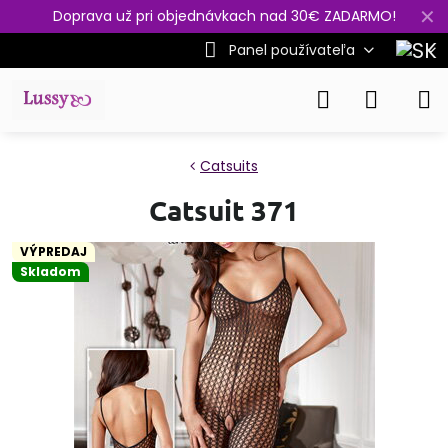
✕
Doprava už pri objednávkach nad 30€ ZADARMO!
Panel používateľa
Catsuits
Catsuit 371
VÝPREDAJ
Skladom