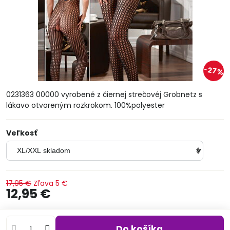
27%
0231363 00000 vyrobené z čiernej strečovéj Grobnetz s
lákavo otvoreným rozkrokom. 100%polyester
Veľkosť
17,95 €
Zľava
5 €
12,95 €
Do košíka