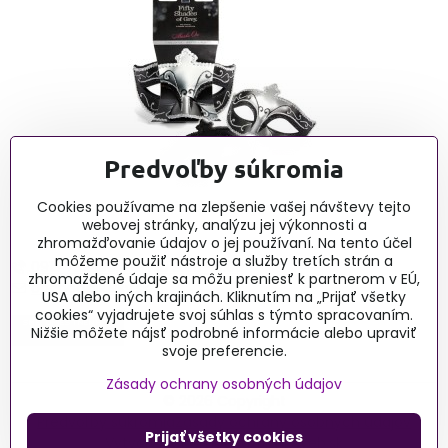
Predvoľby súkromia
Erotické články - blog
Cookies používame na zlepšenie vašej návštevy tejto
webovej stránky, analýzu jej výkonnosti a
zhromažďovanie údajov o jej používaní. Na tento účel
môžeme použiť nástroje a služby tretích strán a
0915 732 190, Po-Pia 9:00-16:00
zhromaždené údaje sa môžu preniesť k partnerom v EÚ,
obchod@lussy.sk
USA alebo iných krajinách. Kliknutím na „Prijať všetky
cookies“ vyjadrujete svoj súhlas s týmto spracovaním.
Nižšie môžete nájsť podrobné informácie alebo upraviť
svoje preferencie.
Zásady ochrany osobných údajov
©
2026
Copyright
Predvoľby súkromia
Zásady ochrany osobných údajov
Prijať všetky cookies
Vytvorené pomocou:
BiznisWeb.sk