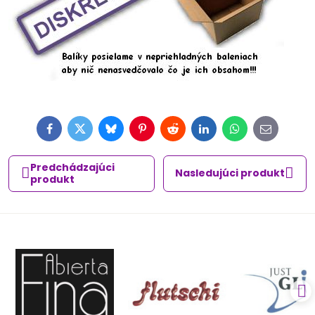
Facebook
Twitter
Bluesky
Pinterest
Reddit
LinkedIn
WhatsApp
E-
mail
Predchádzajúci
Nasledujúci produkt
produkt