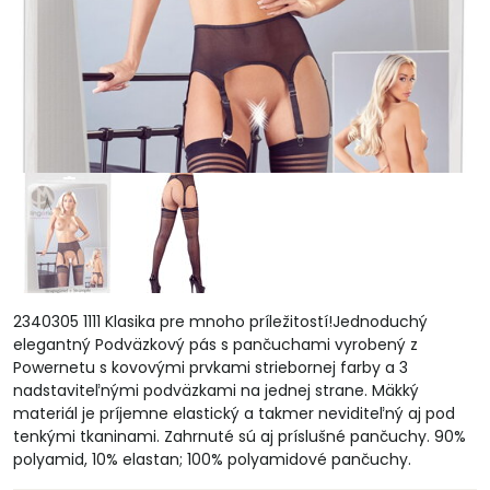
2340305 1111 Klasika pre mnoho príležitostí!Jednoduchý
elegantný Podväzkový pás s pančuchami vyrobený z
Powernetu s kovovými prvkami striebornej farby a 3
nadstaviteľnými podväzkami na jednej strane. Mäkký
materiál je príjemne elastický a takmer neviditeľný aj pod
tenkými tkaninami. Zahrnuté sú aj príslušné pančuchy. 90%
polyamid, 10% elastan; 100% polyamidové pančuchy.