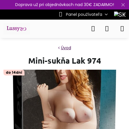
✕
Doprava už pri objednávkach nad 30€ ZADARMO!
Panel používateľa
Úvod
Mini-sukňa Lak 974
do 14dní