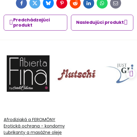
Facebook
Twitter
Bluesky
Pinterest
Reddit
LinkedIn
WhatsApp
E-
mail
Predchádzajúci
Nasledujúci produkt
produkt
Afrodiziaká a FEROMÓNY
Erotická ochrana - kondomy
Lubrikanty a masážne oleje