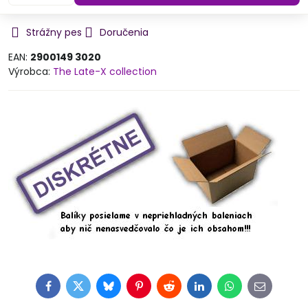
Strážny pes
Doručenia
EAN:
2900149 3020
Výrobca:
The Late-X collection
Facebook
Twitter
Bluesky
Pinterest
Reddit
LinkedIn
WhatsApp
E-
mail