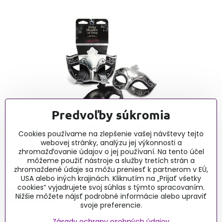
Predvoľby súkromia
Erotické články - blog
Cookies používame na zlepšenie vašej návštevy tejto
webovej stránky, analýzu jej výkonnosti a
zhromažďovanie údajov o jej používaní. Na tento účel
môžeme použiť nástroje a služby tretích strán a
0915 732 190, Po-Pia 9:00-16:00
zhromaždené údaje sa môžu preniesť k partnerom v EÚ,
obchod@lussy.sk
USA alebo iných krajinách. Kliknutím na „Prijať všetky
cookies“ vyjadrujete svoj súhlas s týmto spracovaním.
Nižšie môžete nájsť podrobné informácie alebo upraviť
svoje preferencie.
Zásady ochrany osobných údajov