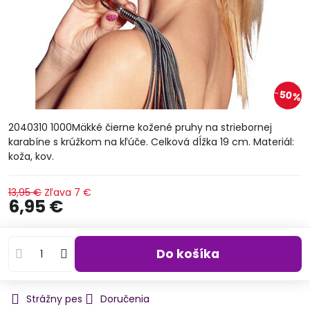
50%
2040310 1000Mäkké čierne kožené pruhy na striebornej
karabíne s krúžkom na kľúče. Celková dĺžka 19 cm. Materiál:
koža, kov.
13,95 €
Zľava
7 €
6,95 €
Do košíka
Strážny pes
Doručenia