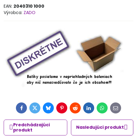
EAN:
2040310 1000
Výrobca:
ZADO
Facebook
Twitter
Bluesky
Pinterest
Reddit
LinkedIn
WhatsApp
E-
mail
Predchádzajúci
Nasledujúci produkt
produkt