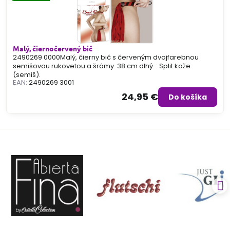
Malý, čiernočervený bič
2490269 0000Malý, čierny bič s červeným dvojfarebnou
semišovou rukovetou a šrámy. 38 cm dlhý. : Split kože
(semiš).
EAN:
2490269 3001
24,95 €
Do košíka