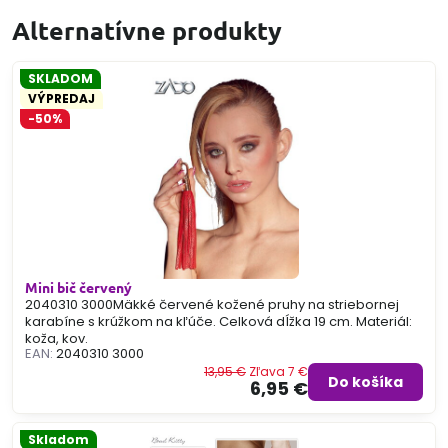
Alternatívne produkty
SKLADOM
VÝPREDAJ
-50%
Mini bič červený
2040310 3000Mäkké červené kožené pruhy na striebornej
karabíne s krúžkom na kľúče. Celková dĺžka 19 cm. Materiál:
koža, kov.
EAN:
2040310 3000
13,95 €
Zľava 7 €
Do košíka
6,95 €
Skladom