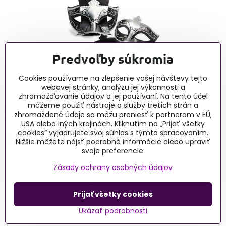
Predvoľby súkromia
Erotické články - blog
Cookies používame na zlepšenie vašej návštevy tejto
webovej stránky, analýzu jej výkonnosti a
zhromažďovanie údajov o jej používaní. Na tento účel
môžeme použiť nástroje a služby tretích strán a
0915 732 190, Po-Pia 9:00-16:00
zhromaždené údaje sa môžu preniesť k partnerom v EÚ,
obchod@lussy.sk
USA alebo iných krajinách. Kliknutím na „Prijať všetky
cookies“ vyjadrujete svoj súhlas s týmto spracovaním.
Nižšie môžete nájsť podrobné informácie alebo upraviť
svoje preferencie.
Zásady ochrany osobných údajov
©
2026
Copyright
Predvoľby súkromia
Zásady ochrany osobných údajov
Prijať všetky cookies
Vytvorené pomocou:
BiznisWeb.sk
Ukázať podrobnosti