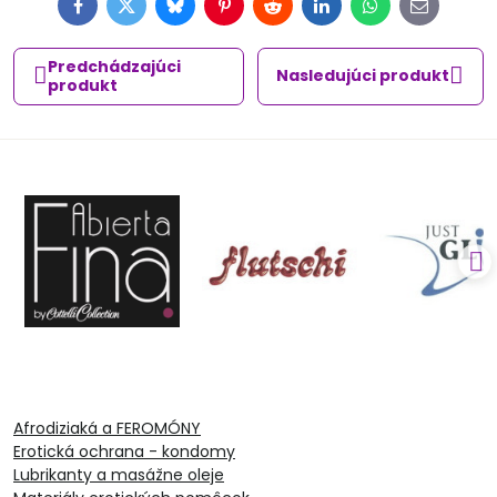
Facebook
Twitter
Bluesky
Pinterest
Reddit
LinkedIn
WhatsApp
E-
mail
Predchádzajúci
Nasledujúci produkt
produkt
Afrodiziaká a FEROMÓNY
Erotická ochrana - kondomy
Lubrikanty a masážne oleje