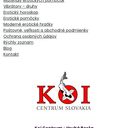
Materiály erotických pomôcok
Vibrátory - druhy
Erotický horoskop
Erotické pomôcky
Moderné erotické hračky
Poštovné, veľkosti a obchodné podmienky
Ochrana osobných údajov
Rýchly zoznam
Blog
Kontakt
Koi Centrum - Hrubá Borša