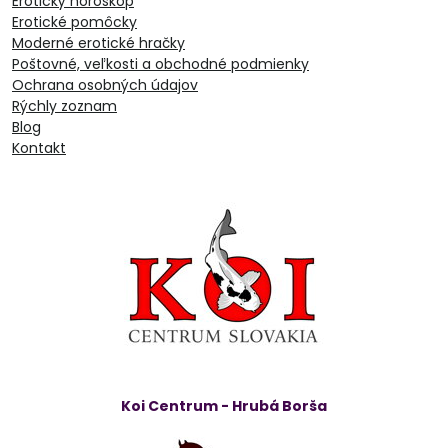
Erotický horoskop
Erotické pomôcky
Moderné erotické hračky
Poštovné, veľkosti a obchodné podmienky
Ochrana osobných údajov
Rýchly zoznam
Blog
Kontakt
Koi Centrum - Hrubá Borša