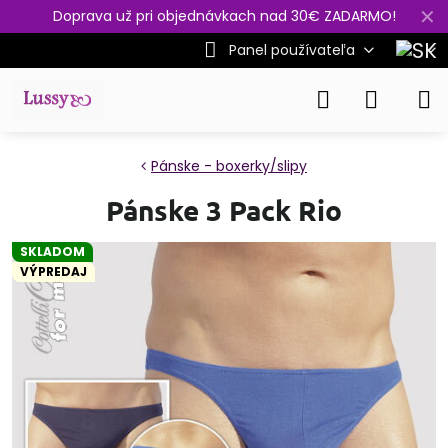
✕
Doprava už pri objednávkach nad 30€ ZADARMO!
Panel používateľa
Pánske - boxerky/slipy
Pánske 3 Pack Rio
SKLADOM
VÝPREDAJ