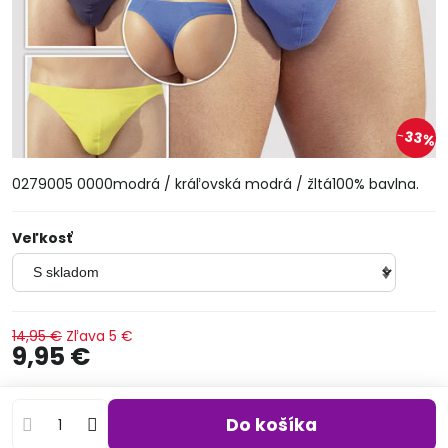
33%
0279005 0000modrá / kráľovská modrá / žltá100% bavlna.
Veľkosť
14,95 €
Zľava
5 €
9,95 €
Do košíka