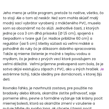
Jeho meno je určite program, pretože to naštve, všetko, čo
to stojí. Ale o tom až neskôr. Než som mohla skúsiť malý
modrý sací vybrátor vyrobený z mäkčeného PVC, musela
som sa oboznámiť na čo slúži. Jednotlivé časti, z ktorých
jedna je cca 3 cm dlhá prísavka (Ø 1,5 cm), spojená s
čerpadlom v tvare guli (vr. Hadice približne 60 cm) a
regulátor (asi 5 cm).Všetky súčasti sú veľmi mäkké a
pohodlné do ruky čo je dôkazom dobrého spracovania.
Takže aj mierne čistenie je možné s teplou vodou a
mydlom, čo je jedna z prvých vecí ktoré považujem za
veľmi dôležité. Veľmi príjemne prekvapená som bola, že je
sotva akýsi existujúcu zápach z PVC, ako u iných hračiek.
Je
extrémne tichý, takže ideálny pre domácnosti, v ktorej žijú
deti.
Rovnako ľahko, je navrhnutá zostava, pre použitie na
bradavky alebo klitoris, okamžite zistíte priľnavosť, saje
pomerne silno, pevne a formálne vyžaruje tak krásny pocit
miernej bolesti, ktorá sa okamžite zmení v vzrušenie a
putuje hlbšie do svojho lona, ak chcete úžasný pocit,