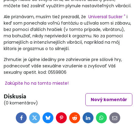
môžete tiež zosilniť využitím plynule nastaviteľných vibrácií.
Ale priznávam, musím tiež prezradil, že
Universal Sucker "
i
keď som ponechala voľnú fantáziu a užívala som si zábavu,
bez pomoci ďalších hračiek (v tomto prípade, vibrátoru),
ma bohužiaľ, nikdy nepriviedol k orgazmu. No za pomoci
priamejších a intenzívnejších vibrácií, napríklad na môj
klitoris je orgazmus o to silnejší.
Zhrnutie: je úplne ideálny pre zahrievanie pre sólové hry,
podnecovať váše sexuálne vzrušenie a zvyšovať Váš
sexualny apetit. kod: 0559806
Zakúpite ho na tomto mieste!
Diskusia
Nový komentár
(0 komentárov)
Facebook
Twitter
Bluesky
Pinterest
Reddit
LinkedIn
WhatsApp
E-
mail