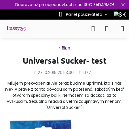
✕
Doprava už pri objednávkach nad 30€ ZADARMO!
Panel používateľa
Blog
Universal Sucker- test
Pridané
Počet
27.10.2015 20:53:30
2177
zobrazení
Milujem prekvapenia! Ale teraz buďme úprimní, kto z nás
nie? A práve z tohto dôvodu som potešená, zakaždým keď
otváram špeciálny balík. Nemôžem sa dočkať, až to
vyskúšam. Sexuálna hračka s veľmi zaujímavým menom,
"Universal Sucker "!