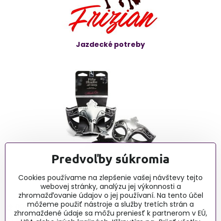
Jazdecké potreby
Predvoľby súkromia
Cookies používame na zlepšenie vašej návštevy tejto
Erotické články - blog
webovej stránky, analýzu jej výkonnosti a
zhromažďovanie údajov o jej používaní. Na tento účel
môžeme použiť nástroje a služby tretích strán a
0915 732 190, Po-Pia 9:00-16:00
zhromaždené údaje sa môžu preniesť k partnerom v EÚ,
obchod@lussy.sk