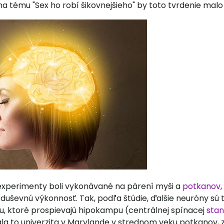
 tému "Sex ho robí šikovnejšieho" by toto tvrdenie malo
 experimenty boli vykonávané na párení myši a
potkanov
ú duševnú výkonnosť. Tak, podľa štúdie, ďalšie neuróny sú
u, ktoré prospievajú hipokampu (centrálnej spínacej
stan
 to univerzita v Marylande v strednom veku potkanov, zl