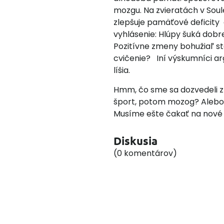
mozgu. Na zvieratách v Soule
zlepšuje pamäťové deficity 
vyhlásenie: Hlúpy šuká dobre 
Pozitívne zmeny bohužiaľ st
cvičenie? Iní výskumníci arg
líšia.
Hmm, čo sme sa dozvedeli z
šport, potom mozog? Alebo
Musíme ešte čakať na nové za
Diskusia
(0 komentárov)