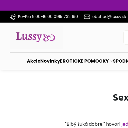
Po-Pia 9:00-16:00 0915 732 190
obchod@lussy.sk
Akcie
Novinky
EROTICKE POMOCKY
SPODN
Sex
"Blbý šuká dobre," hovorí
je