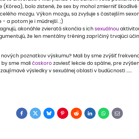
 (Kórea), bolo zistené, že sex by mohol zmierniť škodlivé
celého mozgu. Výkon mozgu, sa zvyšuje s častejším sexom
- a potom je i múdrejší. ;)
agnujú, akonáhle zvieratá skončia s ich
sexuálnou
aktivito
umentujú, že len mentálny tréning zapríčiný trvajúci účin
 nových poznatkov výskumu? Mali by sme zvýšiť frekven
 by sme mali
čoskoro
zaviesť lekcie do spálne, pre zvýše
ujímavé výsledky v sexuálnej oblasti v budúcnosti ......
Facebook
Twitter
Bluesky
Pinterest
Reddit
LinkedIn
WhatsApp
E-
mail