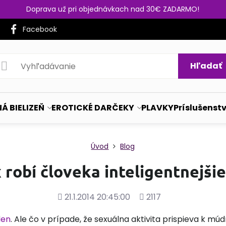
Doprava už pri objednávkach nad 30€ ZADARMO!
Facebook
Hľadať
Á BIELIZEŇ
EROTICKÉ DARČEKY
PLAVKY
Príslušenst
Úvod
Blog
 robí človeka inteligentnejši
Pridané
Počet
21.1.2014 20:45:00
2117
zobrazení
den
. Ale čo v prípade, že sexuálna aktivita prispieva k múd