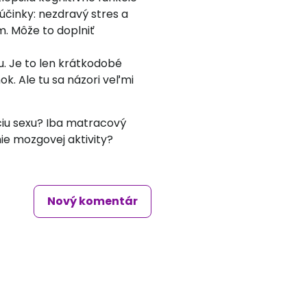
 účinky: nezdravý stres a
. Môže to doplniť
u. Je to len krátkodobé
ok. Ale tu sa názori veľmi
ciu sexu? Iba matracový
nie mozgovej aktivity?
Nový komentár