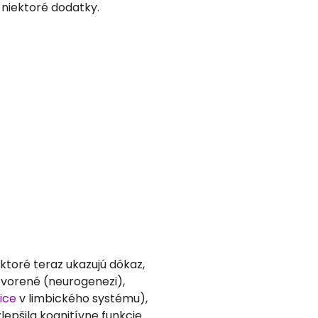
 niektoré dodatky.
, ktoré teraz ukazujú dôkaz,
 tvorené (neurogenezi),
ice
v limbického systému),
epšila kognitívne funkcie