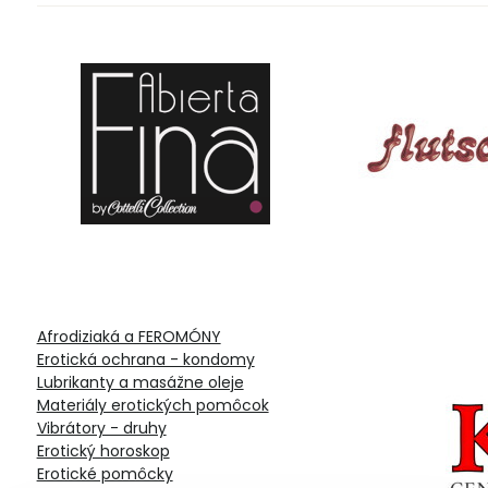
Afrodiziaká a FEROMÓNY
Erotická ochrana - kondomy
Lubrikanty a masážne oleje
Materiály erotických pomôcok
Vibrátory - druhy
Erotický horoskop
Erotické pomôcky