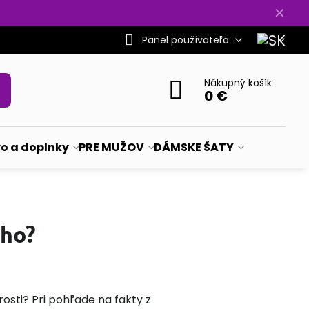
✕
Panel používateľa
Nákupný košík
0 €
vo a doplnky
PRE MUŽOV
DÁMSKE ŠATY
eho?
rosti? Pri pohľade na fakty z