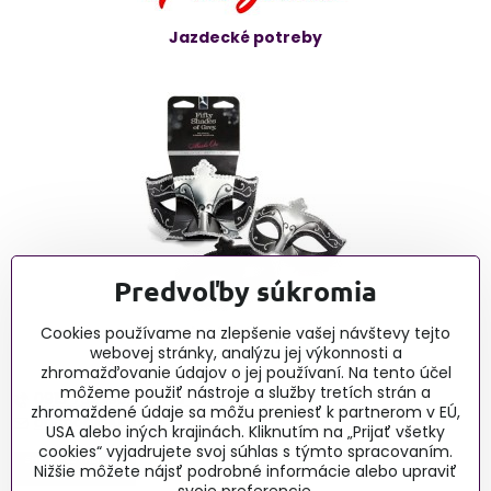
Jazdecké potreby
Predvoľby súkromia
Cookies používame na zlepšenie vašej návštevy tejto
Erotické články - blog
webovej stránky, analýzu jej výkonnosti a
zhromažďovanie údajov o jej používaní. Na tento účel
môžeme použiť nástroje a služby tretích strán a
0915 732 190, Po-Pia 9:00-16:00
zhromaždené údaje sa môžu preniesť k partnerom v EÚ,
obchod@lussy.sk
USA alebo iných krajinách. Kliknutím na „Prijať všetky
cookies“ vyjadrujete svoj súhlas s týmto spracovaním.
Nižšie môžete nájsť podrobné informácie alebo upraviť