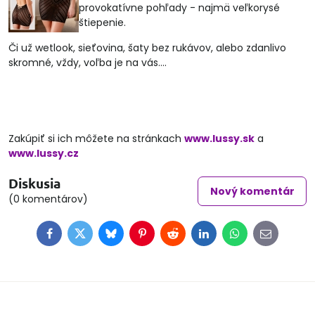
provokatívne pohľady - najmä veľkorysé
štiepenie.
Či už wetlook, sieťovina, šaty bez rukávov, alebo zdanlivo
skromné, vždy, voľba je na vás....
Zakúpiť si ich môžete na stránkach
www.lussy.sk
a
www.lussy.cz
Diskusia
Nový komentár
(0 komentárov)
Facebook
Twitter
Bluesky
Pinterest
Reddit
LinkedIn
WhatsApp
E-
mail