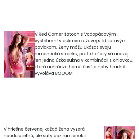
V Red Corner šatoch s Vodopádovým
výstrihom! v cukrovo ružovej s trblietavým
povlakom. Ženy môžu ukázať svoju
romantickú stránku, pretože šaty sú naozaj
len jedna úzka sukňa v kombinácii s ohlávkou,
ktorá nahrádza hornú časť a nahý hrudník
vyvoláva BOOOM.
V hriešne červenej každá žena vyzerá
neodolateľná, ale šaty bez ramienok s