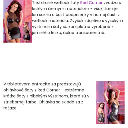
Tiež druhé wetlook šaty
Red Corner
zvádza s
lesklým čiernym materiálom - však, tam je
len sukňa a časť podprsenky v hornej časti z
wetlook materiálu. Zvyšok zdanlivo s vysokým
výstrihom šaty sú kompletne vyrobené z
jemného lesku, úplne transparentné.
V trblietavom antracite sa predstavujú
ohlávkové šaty z Red Corner - extrémne
krátke šaty s hlbokým výstrihom, ktoré sú v
striebornej farbe. Ohlávka sa skladá sa z
reťaze.