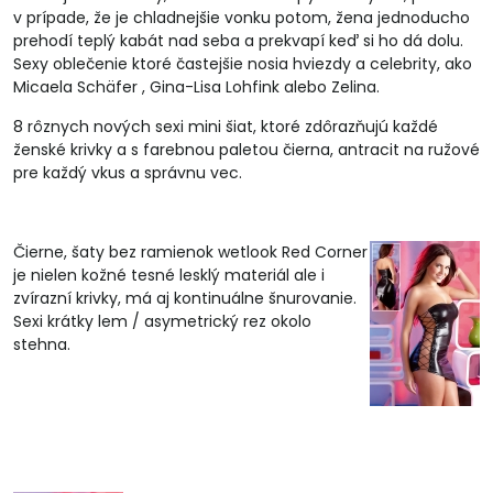
v prípade, že je chladnejšie vonku potom, žena jednoducho
prehodí teplý kabát nad seba a prekvapí keď si ho dá dolu.
Sexy oblečenie ktoré častejšie nosia hviezdy a celebrity, ako
Micaela Schäfer , Gina-Lisa Lohfink alebo Zelina.
8 rôznych nových sexi mini šiat, ktoré zdôrazňujú každé
ženské krivky a s farebnou paletou čierna, antracit na ružové
pre každý vkus a správnu vec.
Čierne, šaty bez ramienok wetlook Red Corner
je nielen kožné tesné lesklý materiál ale i
zvírazní krivky, má aj kontinuálne šnurovanie.
Sexi krátky lem / asymetrický rez okolo
stehna.