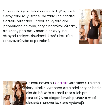
S romantickými detailami môžu byť aj nové
čierny mini šaty "srdce" na zadku čo prináša
Cottelli Collection. Spredu to vyzerá ako
jednoduchá ohlávka, šaty s bočnými výrezmi,
ale zadný pohľad! Zadok je pokrytý iba
rôznymi tenkými šnúrkami, ktoré ukazujú a
schovávajú všetko potrebné.
Druhou novinkou
Cottelli
Collection sú čierne
šaty. Hladko vyrobené čisté mini šaty sa hodia
ako druhá koža a zamilujete si ich pre
fantaský vzor diagonálnych pruhov a malé
okrasné šnurovanie, ktoré vydávajú