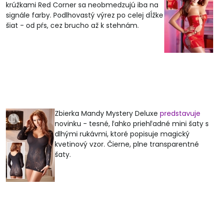
krúžkami Red Corner sa neobmedzujú iba na
signále farby. Podlhovastý výrez po celej dĺžke
šiat - od pŕs, cez brucho až k stehnám.
Zbierka Mandy Mystery Deluxe
predstavuje
novinku - tesné, ľahko priehľadné mini šaty s
dlhými rukávmi, ktoré popisuje magický
kvetinový vzor. Čierne, plne transparentné
šaty.