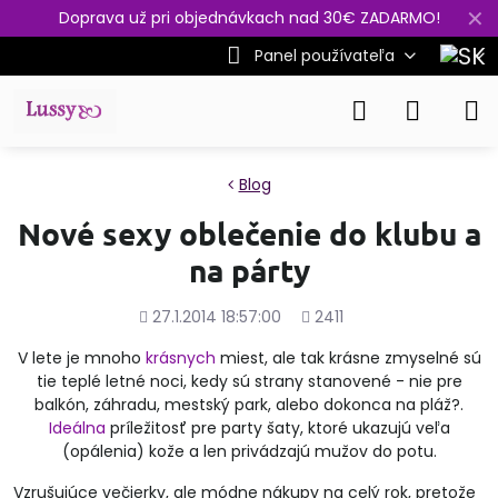
✕
Doprava už pri objednávkach nad 30€ ZADARMO!
Panel používateľa
Blog
Nové sexy oblečenie do klubu a
na párty
Pridané
Počet
27.1.2014 18:57:00
2411
zobrazení
V lete je mnoho
krásnych
miest, ale tak krásne zmyselné sú
tie teplé letné noci, kedy sú strany stanovené - nie pre
balkón, záhradu, mestský park, alebo dokonca na pláž?.
Ideálna
príležitosť pre party šaty, ktoré ukazujú veľa
(opálenia) kože a len privádzajú mužov do potu.
Vzrušujúce večierky, ale módne nákupy na celý rok, pretože