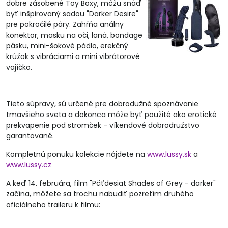
dobre zásobené Toy Boxy, môžu snáď
byť inšpirovaný sadou "Darker Desire"
pre pokročilé páry. Zahŕňa análny
konektor, masku na oči, laná, bondage
pásku, mini-šokové pádlo, erekčný
krúžok s vibráciami a mini vibrátorové
vajíčko.
Tieto súpravy, sú určené pre dobrodužné spoznávanie
tmavšieho sveta a dokonca môže byť použité ako erotické
prekvapenie pod stromček - víkendové dobrodružstvo
garantované.
Kompletnú ponuku kolekcie nájdete na
www.lussy.sk
a
www.lussy.cz
A keď 14. februára, film "Päťdesiat Shades of Grey - darker"
začína, môžete sa trochu nabudiť pozretím druhého
oficiálneho traileru k filmu: