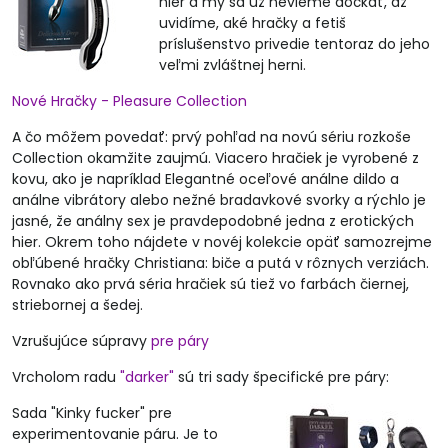
hier a my sa už nevieme dočkať, až
uvidíme, aké hračky a fetiš
príslušenstvo privedie tentoraz do jeho
veľmi zvláštnej herni.
Nové Hračky - Pleasure Collection
A čo môžem povedať: prvý pohľad na novú sériu rozkoše
Collection okamžite zaujmú. Viacero hračiek je vyrobené z
kovu, ako je napríklad Elegantné oceľové análne dildo a
análne vibrátory alebo nežné bradavkové svorky a rýchlo je
jasné, že análny sex je pravdepodobné jedna z erotických
hier. Okrem toho nájdete v novéj kolekcie opäť samozrejme
obľúbené hračky Christiana: biče a putá v rôznych verziách.
Rovnako ako prvá séria hračiek sú tiež vo farbách čiernej,
striebornej a šedej.
Vzrušujúce súpravy
pre páry
Vrcholom radu
"darker"
sú tri sady špecifické pre páry:
Sada "Kinky fucker" pre
experimentovanie páru. Je to