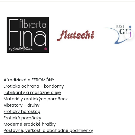
Afrodiziaká a FEROMÓNY
Erotická ochrana - kondomy
Lubrikanty a masážne oleje
Materiály erotických pomôcok
Vibrátory - druhy
Erotický horoskop
Erotické pomôcky
Moderné erotické hračky
Poštovné, veľkosti a obchodné podmienky