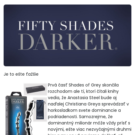
Je to ešte ťažšie
Prvá časť Shades of Grey skončila
rozchodom ale tí, ktorí čítali knihy
vedia, že Anastasia Steel bude aj
naďalej Christiana Greya sprevádzať v
horkosladkom svete dominancie a
podriadenosti. Samozrejme, že
dominantný milionár môže vždy prísť s
novými, ešte viac nezvyčajnými druhmi