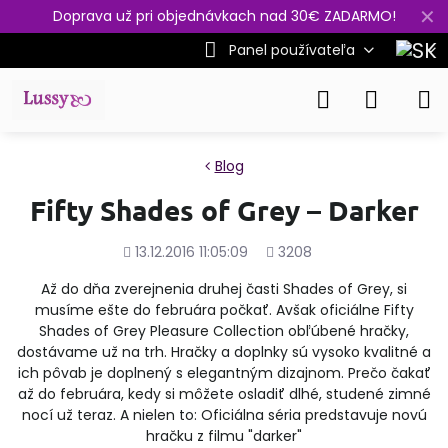
✕
Doprava už pri objednávkach nad 30€ ZADARMO!
Panel používateľa
Blog
Fifty Shades of Grey – Darker
Pridané
Počet
13.12.2016 11:05:09
3208
zobrazení
Až do dňa zverejnenia druhej časti Shades of Grey, si
musíme ešte do februára počkať. Avšak oficiálne Fifty
Shades of Grey Pleasure Collection obľúbené hračky,
dostávame už na trh. Hračky a doplnky sú vysoko kvalitné a
ich pôvab je doplnený s elegantným dizajnom. Prečo čakať
až do februára, kedy si môžete osladiť dlhé, studené zimné
nocí už teraz. A nielen to: Oficiálna séria predstavuje novú
hračku z filmu "darker"