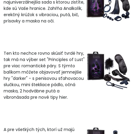
najuniverzálnejšia sada s ktorou zistíte,
kde sú Vaše hranice. Zahŕňa Analkolík,
erekčný krúžok s vibraciou, putá, bič,
prísavky a maska na oči.
Ten kto nechce rovno skúsiť tvrdé hry,
tak má na výber set "Principles of Lust"
pre viac romantické páry. S týmto
balíkom môžete objavovať jemnejšie
hry "darker" - s penisovou sťahovacou
slučkou, mini štekliace pádlo, očná
maska, 2 hodvábne putá a
vibronásada pre nové tipy hier.
A pre všetkých tých, ktorí už majú