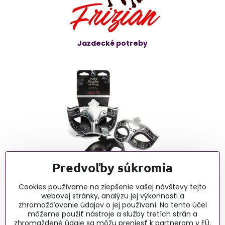
Jazdecké potreby
Predvoľby súkromia
Erotické články - blog
Cookies používame na zlepšenie vašej návštevy tejto
webovej stránky, analýzu jej výkonnosti a
zhromažďovanie údajov o jej používaní. Na tento účel
môžeme použiť nástroje a služby tretích strán a
0915 732 190, Po-Pia 9:00-16:00
zhromaždené údaje sa môžu preniesť k partnerom v EÚ,