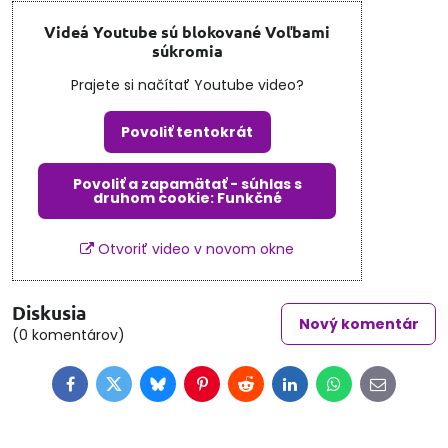
Videá Youtube sú blokované Voľbami
súkromia
Prajete si načítať Youtube video?
Povoliť tentokrát
Povoliť a zapamätať - súhlas s
druhom cookie: Funkčné
Otvoriť video v novom okne
Diskusia
Nový komentár
(0 komentárov)
Facebook
Twitter
Bluesky
Pinterest
Reddit
LinkedIn
WhatsApp
E-
mail