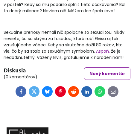
v posteli? Keby sa mu podarilo splniť tieto očakávania? Bol
to dobrý milenec? Neviem nič. Môžem len špekulovať.
Sexuálne prenosy nemali nič spoločné so sexualitou. Nikdy
neviete, čo sa skrýva za fasádou, ktorá robí Elvisa aj tak
vzrušujúceho vôbec. Keby sa skutočne dožil 80 rokov, kto
vie, čo by sa stalo zo sexuálnym symbolom.
Aspoň,
že je
nedotknuteľný. Vážený Elvis, gratulujeme k narodeninám!
Diskusia
Nový komentár
(0 komentárov)
Facebook
Twitter
Bluesky
Pinterest
Reddit
LinkedIn
WhatsApp
E-
mail