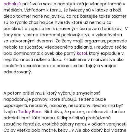
odhalujú
príliš veľa sexu a nahoty ktorá je všadeprítomná v
médiách. Vzhľadom k tomu, že hviezdy sú v latexe a koži,
alebo takmer nahé na javisku, čo raz častejšie takže takmer
sú to rýchlo zhasínajúce hviezdy ktoré už nemajú čo
ponúknuť a zápasia len s unaveným úsmevom fanúšikov. V
tedy sex vlastne znamenal pohlavný styk, a vykonával sa
za zatvorenými dverami. Že ženy majú orgazmus, popravde
nebolo to súčasťou všeobecného zdielania. Freudova teória
bola dominantná: človek ako parný
kotol,
ktorý exploduje v
neprítomnosti nízkeho tlaku. Znásilnenie v manželstve ako
spoločná sexuálna prax a orálny sex bol tajný a verejne
odsudzovaný.
A potom prišiel muž, ktorý vyžaruje zmyselnosť
napodobňuje pohyby, ktoré sľubujú, že žena bude
uspokojená, necudný, náročný, nespútaný. Nechaj ma byť
tvojím
Teddy Bear
. Niet divu, že potom, rozhlasové stanice
odmietli hrať túto hudbu. K dispozícii sú prebúdzané
sexuálne fantázie, erotické zábery naraz v očiach verejnosti.
Čo by všetko bolo možné, keby ...? Ale ako dobrý bol vlastne