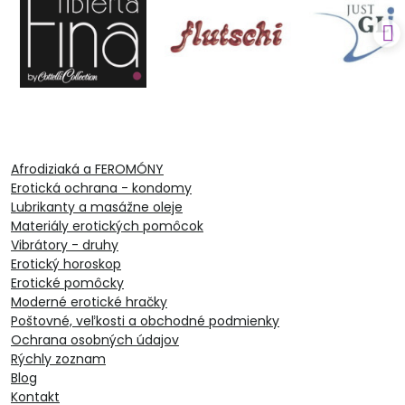
Afrodiziaká a FEROMÓNY
Erotická ochrana - kondomy
Lubrikanty a masážne oleje
Materiály erotických pomôcok
Vibrátory - druhy
Erotický horoskop
Erotické pomôcky
Moderné erotické hračky
Poštovné, veľkosti a obchodné podmienky
Ochrana osobných údajov
Rýchly zoznam
Blog
Kontakt