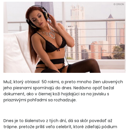
Muž, ktorý otriasol 50 rokmi, a preto mnoho žien ulovených
jeho piesnami spomínajú do dnes. Nedávno opäť bežal
dokument, ako v čiernej koži hojdajúci sa na javisku s
priaznivými pohľadmi sa rozhadzuje.
Dnes je to šialenstvo z tých dní, dá sa skôr povedať až
trápne. pretože príliš veľa celebrít, ktoré zdieľajú pódium