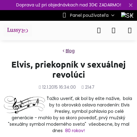
✕
Doprava už pri objednávkach nad 30€ ZADARMO!
Panel používateľa
Blog
Elvis, priekopník v sexuálnej
revolúci
Pridané
Počet
12.1.2015 16:34:00
2147
zobrazení
Ťažko uveriť, ak bol by ešte nažive, bola
by to obrovská oslava narodenín: Elvis
Presley, symbol pohlavia po celé
generácie - mohlo by sa skoro povedať, prvý mužský
"sexuálny symbol moderného sveta" všeobecne, by mal
dnes
80 rokov!