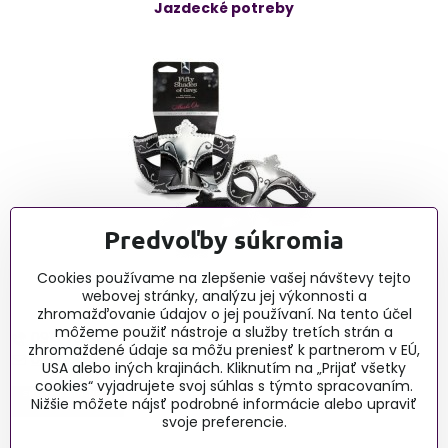
Jazdecké potreby
Predvoľby súkromia
Cookies používame na zlepšenie vašej návštevy tejto
Erotické články - blog
webovej stránky, analýzu jej výkonnosti a
zhromažďovanie údajov o jej používaní. Na tento účel
môžeme použiť nástroje a služby tretích strán a
0915 732 190, Po-Pia 9:00-16:00
zhromaždené údaje sa môžu preniesť k partnerom v EÚ,
obchod@lussy.sk
USA alebo iných krajinách. Kliknutím na „Prijať všetky
cookies“ vyjadrujete svoj súhlas s týmto spracovaním.
Nižšie môžete nájsť podrobné informácie alebo upraviť
svoje preferencie.